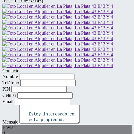
(REF. CLO6932145)
Contacto
Nombre
Teléfono
PIN
Celular
Email
Mensaje
Enviar
0