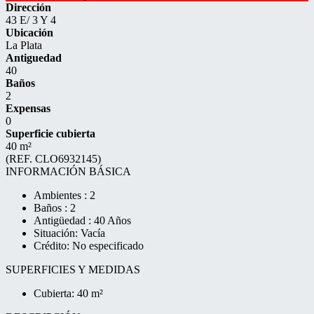
Dirección
43 E/ 3 Y 4
Ubicación
La Plata
Antiguedad
40
Baños
2
Expensas
0
Superficie cubierta
40 m²
(REF. CLO6932145)
INFORMACIÓN BÁSICA
Ambientes : 2
Baños : 2
Antigüedad : 40 Años
Situación: Vacía
Crédito: No especificado
SUPERFICIES Y MEDIDAS
Cubierta: 40 m²