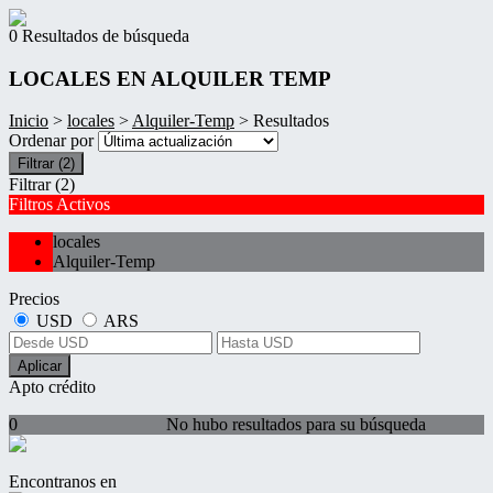
0 Resultados de búsqueda
LOCALES EN ALQUILER TEMP
Inicio
>
locales
>
Alquiler-Temp
> Resultados
Ordenar por
Filtrar
(2)
Filtrar
(2)
Filtros Activos
locales
Alquiler-Temp
Precios
USD
ARS
Aplicar
Apto crédito
0
No hubo resultados para su búsqueda
Encontranos en